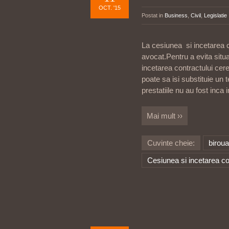
OCT. '15
Postat in
Business
,
Civil
,
Legislatie
La cesiunea si incetarea c
avocat.Pentru a evita situ
incetarea contractului cer
poate sa isi substituie un 
prestatiile nu au fost inca 
Mai mult ››
Cuvinte cheie:
biroua
Cesiunea si incetarea co