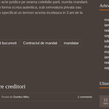
 acte juridice pe seama celeilalte parti, numita mandant.
Arhi
in forma scrisa autentica, sub semnatura privata sau
u specificat un termen acesta inceteaza in 3 ani de la
ma
ia
no
se
iul
t bucuresti
Contractul de mandat
mandatar
ma
ma
ia
no
se
Ultim
re creditori
Postat de
Dumitru Mihu
1 comments
13
MAI