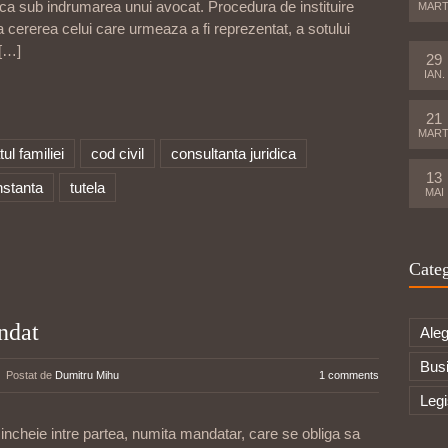
faca sub indrumarea unui avocat. Procedura de instituire
MART
la cererea celui care urmeaza a fi reprezentat, a sotului
[…]
29
IAN.
21
MART
ul familiei
cod civil
consultanta juridica
13
nstanta
tutela
MAI
Categ
ndat
Aleg
Bus
Postat de
Dumitru Mihu
1 comments
Legi
ncheie intre partea, numita mandatar, care se obliga sa