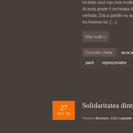
incheie unul sau mai multe
Acesta poate fi incheiata 
verbala. Daca partile nu a
incheierea lui.
[…]
Mai mult ››
Cuvinte cheie:
avoca
parti
reprezenatre
Solidaritatea dint
27
OCT. '15
Postat in
Business
,
Civil
,
Legislatie