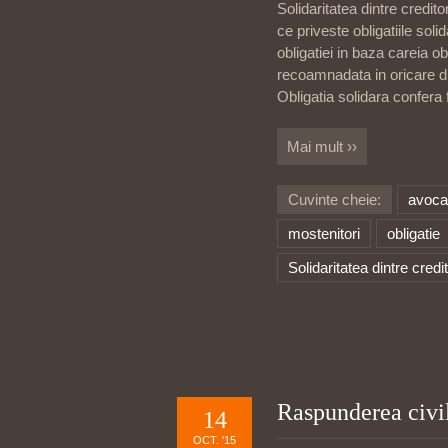
Solidaritatea dintre credito
ce priveste obligatiile solid
obligatiei in baza careia o
recoamnadata in oricare dintr
Obligatia solidara confera f
Mai mult ››
Cuvinte cheie:
avoca
mostenitori
obligatie
Solidaritatea dintre credit
Raspunderea civi
14
OCT. '15