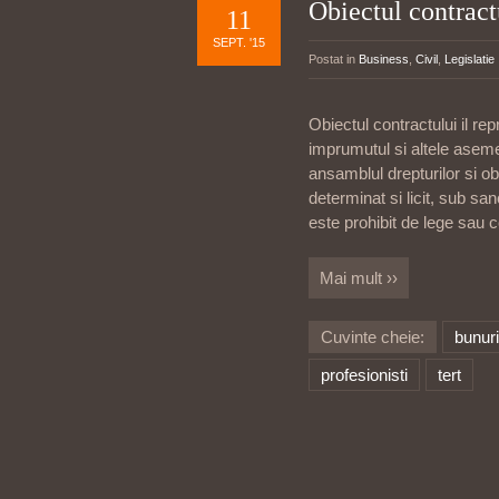
Obiectul contract
11
SEPT. '15
Postat in
Business
,
Civil
,
Legislatie
Obiectul contractului il re
imprumutul si altele aseme
ansamblul drepturilor si obl
determinat si licit, sub san
este prohibit de lege sau c
Mai mult ››
Cuvinte cheie:
bunuri
profesionisti
tert