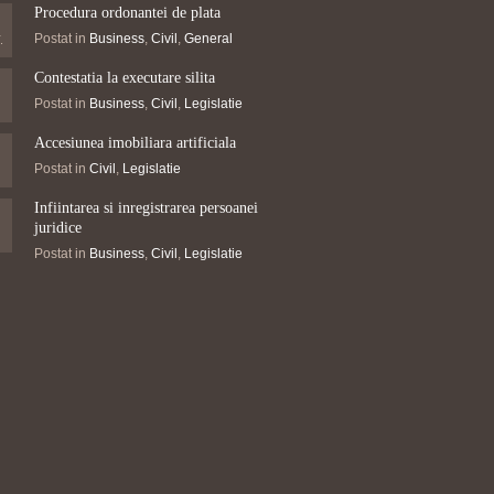
Procedura ordonantei de plata
Postat in
Business
,
Civil
,
General
.
Contestatia la executare silita
Postat in
Business
,
Civil
,
Legislatie
Accesiunea imobiliara artificiala
Postat in
Civil
,
Legislatie
Infiintarea si inregistrarea persoanei
juridice
Postat in
Business
,
Civil
,
Legislatie