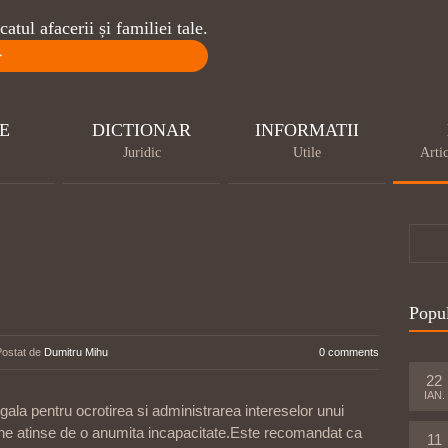
atul afacerii și familiei tale.
>
E
DICTIONAR
INFORMATII
Juridic
Utile
Artic
Popu
Postat de
Dumitru Mihu
0 comments
22
IAN.
legala pentru ocrotirea si administrarea intereselor unui
ne atinse de o anumita incapacitate.Este recomandat ca
11