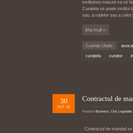
instituirea masurii sa se 
Curatela se poate institui 
sau, a rudelor sau a celor
Mai mult ››
Cuvinte cheie:
avocat
curatela
curator
i
Contractul de ma
30
OCT. '15
Postat in
Business
,
Civil
,
Legislatie
Contractul de mandat se i