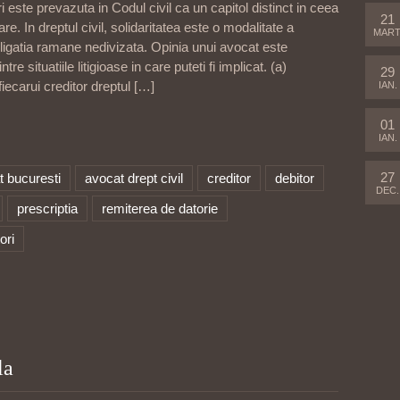
ri este prevazuta in Codul civil ca un capitol distinct in ceea
21
are. In dreptul civil, solidaritatea este o modalitate a
MART
bligatia ramane nedivizata. Opinia unui avocat este
e situatiile litigioase in care puteti fi implicat. (a)
29
iecarui creditor dreptul
[…]
IAN.
01
IAN.
27
t bucuresti
avocat drept civil
creditor
debitor
DEC.
prescriptia
remiterea de datorie
ori
la