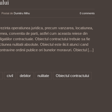
ului
Postat de
Dumitru Mihu
0 comments
prezinta operatiunea juridica, precum vanzarea, locatiunea,
nea, convenita de parti, astfel cum aceasta reiese din
igatiilor contractuale. Obiectul contractului trebuie sa fie
ctiunea nulitatii absolute. Obiectul este ilicit atunci cand
ontravine ordinii publice ori bunelor moravuri. Obiectul
[…]
civil
debitor
nulitate
Obiectul contractului