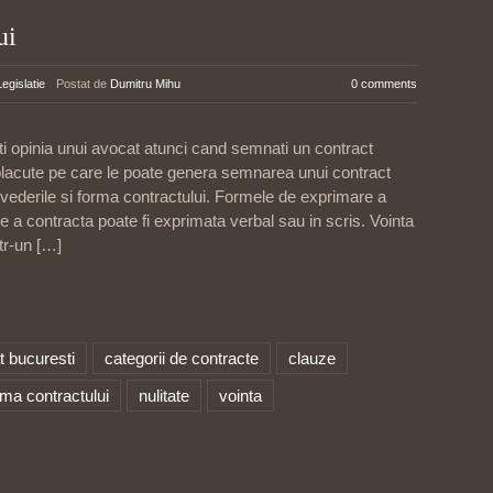
ui
Legislatie
Postat de
Dumitru Mihu
0 comments
i opinia unui avocat atunci cand semnati un contract
neplacute pe care le poate genera semnarea unui contract
revederile si forma contractului. Formele de exprimare a
 a contracta poate fi exprimata verbal sau in scris. Vointa
tr-un
[…]
t bucuresti
categorii de contracte
clauze
ma contractului
nulitate
vointa