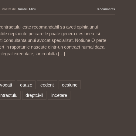
Postat de
Dumitru Mihu
0 comments
ontractului este recomandabil sa aveti opinia unui
atiile neplacute pe care le poate genera cesiunea si
eti consultanta unui avocat specializat. Notiune O parte
tert in raporturile nascute dintr-un contract numai daca
integral executate, iar cealalta
[…]
vocati
cauze
cedent
cesiune
ntractulu
dreptcivil
incetare