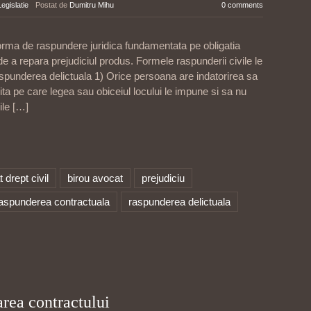
Legislatie
Postat de
Dumitru Mihu
0 comments
orma de raspundere juridica fundamentata pe obligatia
 de a repara prejudiciul produs. Formele raspunderii civile le
spunderea delictuala 1) Orice persoana are indatorirea sa
ita pe care legea sau obiceiul locului le impune si sa nu
ile
[…]
 drept civil
birou avocat
prejudiciu
aspunderea contractuala
raspunderea delictuala
area contractului