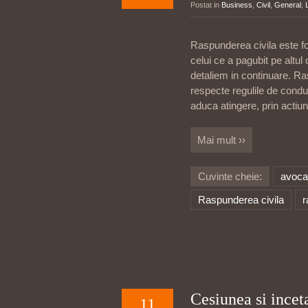
Postat in
Business
,
Civil
,
General
,
Raspunderea civila este f
celui ce a pagubit pe altul
detaliem in continuare. Ra
respecte regulile de condu
aduca atingere, prin actiun
Mai mult ››
Cuvinte cheie:
avocat
Raspunderea civila
r
Cesiunea si incet
11