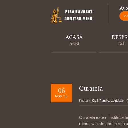
Avoc
>
ACASĂ
DESPR
Acasă
Noi
Curatela
06
NOV. '15
Postat in
Civil
,
Familie
,
Legislatie
Curatela este o institutie 
minor sau ale unei persoa