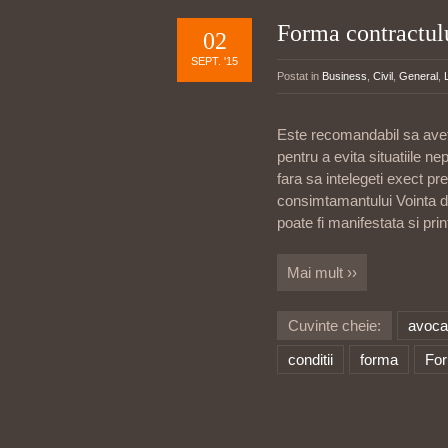
Forma contractul
02
SEPT. '15
Postat in
Business
,
Civil
,
General
,
Este recomandabil sa avet
pentru a evita situatiile 
fara sa intelegeti exect p
consimtamantului Vointa de
poate fi manifestata si prin
Mai mult ››
Cuvinte cheie:
avoca
conditii
forma
For