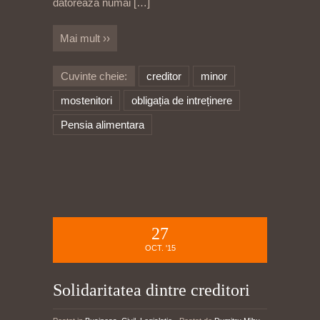
datoreaza numai
[…]
Mai mult ››
Cuvinte cheie:
creditor
minor
mostenitori
obligația de intreținere
Pensia alimentara
27
OCT. '15
Solidaritatea dintre creditori