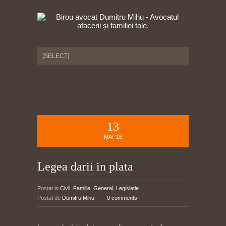
13
MAI '16
Legea darii in plata
Postat in
Civil
,
Familie
,
General
,
Legislatie
Postat de
Dumitru Mihu
0 comments