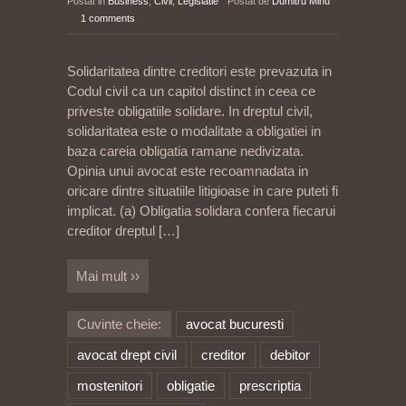
Postat in
Business
,
Civil
,
Legislatie
Postat de
Dumitru Mihu
1 comments
Solidaritatea dintre creditori este prevazuta in
Codul civil ca un capitol distinct in ceea ce
priveste obligatiile solidare. In dreptul civil,
solidaritatea este o modalitate a obligatiei in
baza careia obligatia ramane nedivizata.
Opinia unui avocat este recoamnadata in
oricare dintre situatiile litigioase in care puteti fi
implicat. (a) Obligatia solidara confera fiecarui
creditor dreptul
[…]
Mai mult ››
Cuvinte cheie:
avocat bucuresti
avocat drept civil
creditor
debitor
mostenitori
obligatie
prescriptia