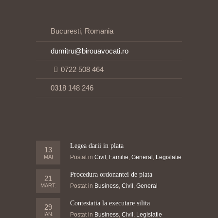
Bucuresti, Romania
dumitru@birouavocati.ro
0722 508 464
0318 148 246
Legea darii in plata
13
MAI
Postat in
Civil
,
Familie
,
General
,
Legislatie
Procedura ordonantei de plata
21
MART.
Postat in
Business
,
Civil
,
General
Contestatia la executare silita
29
IAN.
Postat in
Business
,
Civil
,
Legislatie