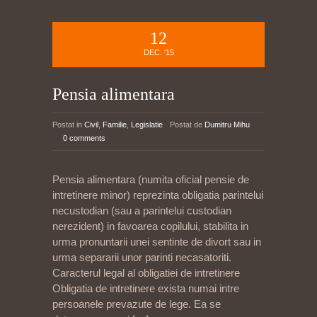
12
DEC. '15
Pensia alimentara
Postat in
Civil
,
Familie
,
Legislatie
Postat de
Dumitru Mihu
0 comments
Pensia alimentara (numita oficial pensie de
intretinere minor) reprezinta obligatia parintelui
necustodian (sau a parintelui custodian
nerezident) in favoarea copilului, stabilita in
urma pronuntarii unei sentinte de divort sau in
urma separarii unor parinti necasatoriti.
Caracterul legal al obligatiei de intretinere
Obligatia de intretinere exista numai intre
persoanele prevazute de lege. Ea se