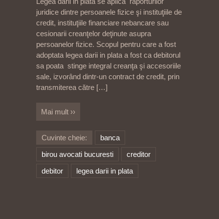
Legea darii in plata se aplica raporturilor
juridice dintre persoanele fizice şi instituţiile de
credit, instituţiile financiare nebancare sau
cesionarii creanţelor deţinute asupra
persoanelor fizice. Scopul pentru care a fost
adoptata legea darii in plata a fost ca debitorul
sa poata stinge integral creanţa şi accesoriile
sale, izvorând dintr-un contract de credit, prin
transmiterea către
[…]
Mai mult ››
Cuvinte cheie:
banca
birou avocati bucuresti
creditor
debitor
legea darii in plata