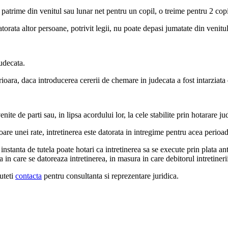
o patrime din venitul sau lunar net pentru un copil, o treime pentru 2 cop
torata altor persoane, potrivit legii, nu poate depasi jumatate din venitul 
judecata.
rioara, daca introducerea cererii de chemare in judecata a fost intarziata
nite de parti sau, in lipsa acordului lor, la cele stabilite prin hotarare j
are unei rate, intretinerea este datorata in intregime pentru acea perioad
stanta de tutela poate hotari ca intretinerea sa se execute prin plata an
in care se datoreaza intretinerea, in masura in care debitorul intretinerii
uteti
contacta
pentru consultanta si reprezentare juridica.