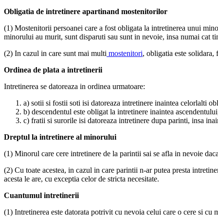
Obligatia de intretinere apartinand mostenitorilor
(1) Mostenitorii persoanei care a fost obligata la intretinerea unui minor
minorului au murit, sunt disparuti sau sunt in nevoie, insa numai cat ti
(2) In cazul in care sunt mai multi
mostenitori
, obligatia este solidara
Ordinea de plata a intretinerii
Intretinerea se datoreaza in ordinea urmatoare:
a) sotii si fostii soti isi datoreaza intretinere inaintea celorlalti obl
b) descendentul este obligat la intretinere inaintea ascendentulu
c) fratii si surorile isi datoreaza intretinere dupa parinti, insa ina
Dreptul la intretinere al minorului
(1) Minorul care cere intretinere de la parintii sai se afla in nevoie da
(2) Cu toate acestea, in cazul in care parintii n-ar putea presta intretin
acesta le are, cu exceptia celor de stricta necesitate.
Cuantumul intretinerii
(1) Intretinerea este datorata potrivit cu nevoia celui care o cere si cu 