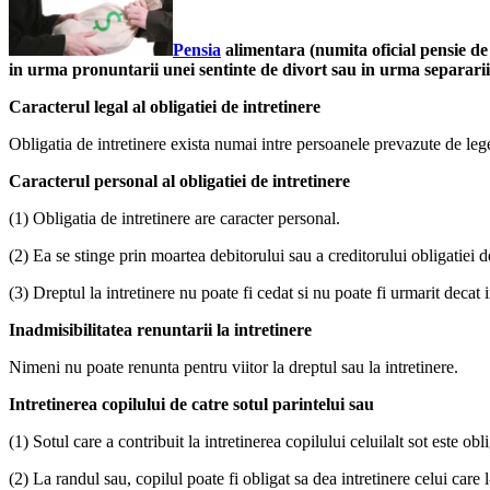
Pensia
alimentara (numita oficial pensie de 
in urma pronuntarii unei sentinte de divort sau in urma separarii 
Caracterul legal al obligatiei de intretinere
Obligatia de intretinere exista numai intre persoanele prevazute de leg
Caracterul personal al obligatiei de intretinere
(1) Obligatia de intretinere are caracter personal.
(2) Ea se stinge prin moartea debitorului sau a creditorului obligatiei d
(3) Dreptul la intretinere nu poate fi cedat si nu poate fi urmarit decat 
Inadmisibilitatea renuntarii la intretinere
Nimeni nu poate renunta pentru viitor la dreptul sau la intretinere.
Intretinerea copilului de catre sotul parintelui sau
(1) Sotul care a contribuit la intretinerea copilului celuilalt sot este ob
(2) La randul sau, copilul poate fi obligat sa dea intretinere celui care l