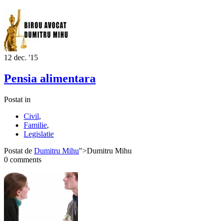
12
dec. '15
Pensia alimentara
Postat in
Civil
,
Familie
,
Legislatie
Postat de
Dumitru Mihu
">Dumitru Mihu
0 comments