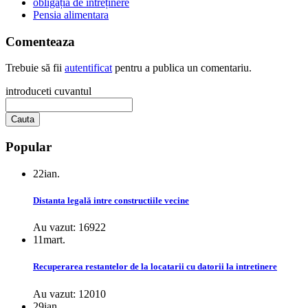
obligația de intreținere
Pensia alimentara
Comenteaza
Trebuie să fii
autentificat
pentru a publica un comentariu.
introduceti cuvantul
Popular
22
ian.
Distanta legală intre constructiile vecine
Au vazut: 16922
11
mart.
Recuperarea restantelor de la locatarii cu datorii la intretinere
Au vazut: 12010
29
ian.