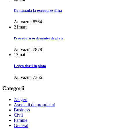
Contestatia la executare silita
Au vazut: 8564
21
mart.
Procedura ordonantei de plata
Au vazut: 7878
13
mai
Legea darii in plata
Au vazut: 7366
Categorii
Alegeri
Asociatii de proprietari
Business
Civil
Familie
General