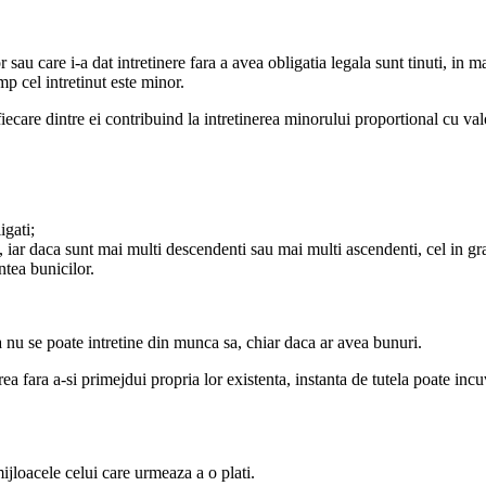
 sau care i-a dat intretinere fara a avea obligatia legala sunt tinuti, in m
mp cel intretinut este minor.
, fiecare dintre ei contribuind la intretinerea minorului proportional cu v
igati;
i, iar daca sunt mai multi descendenti sau mai multi ascendenti, cel in gr
intea bunicilor.
ca nu se poate intretine din munca sa, chiar daca ar avea bunuri.
erea fara a-si primejdui propria lor existenta, instanta de tutela poate inc
mijloacele celui care urmeaza a o plati.