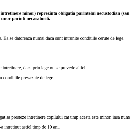
intretinere minor) reprezinta obligatia parintelui necustodian (sau a
unor parinti necasatoriti.
e. Ea se datoreaza numai daca sunt intrunite conditiile cerute de lege.
e intretinere, daca prin lege nu se prevede altfel.
in conditiile prevazute de lege.
ligat sa presteze intretinere copilului cat timp acesta este minor, insa numa
-a intretinut astfel timp de 10 ani.