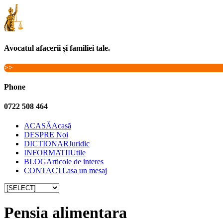
Avocatul afacerii și familiei tale.
>>
Phone
0722 508 464
ACASĂ
Acasă
DESPRE
Noi
DICTIONAR
Juridic
INFORMATII
Utile
BLOG
Articole de interes
CONTACT
Lasa un mesaj
Pensia alimentara