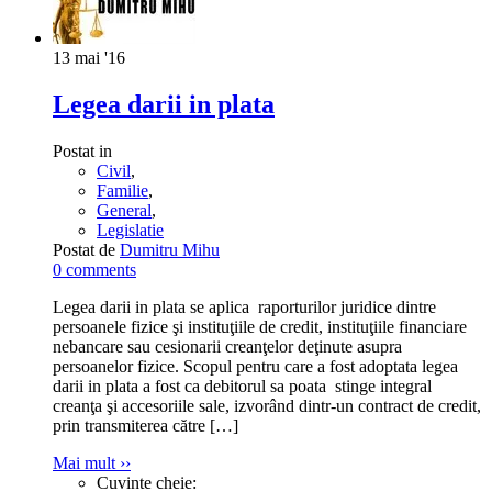
13
mai '16
Legea darii in plata
Postat in
Civil
,
Familie
,
General
,
Legislatie
Postat de
Dumitru Mihu
0 comments
Legea darii in plata se aplica raporturilor juridice dintre
persoanele fizice şi instituţiile de credit, instituţiile financiare
nebancare sau cesionarii creanţelor deţinute asupra
persoanelor fizice. Scopul pentru care a fost adoptata legea
darii in plata a fost ca debitorul sa poata stinge integral
creanţa şi accesoriile sale, izvorând dintr-un contract de credit,
prin transmiterea către
[…]
Mai mult ››
Cuvinte cheie: