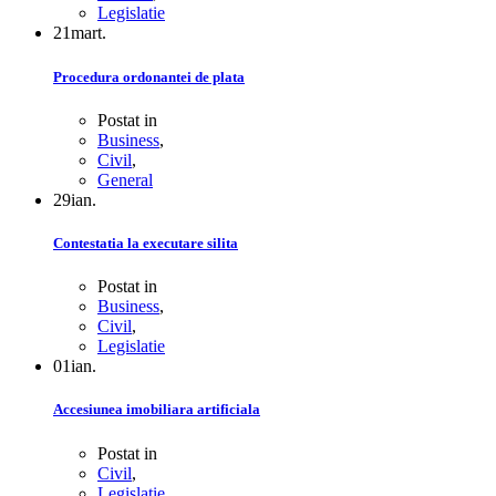
Legislatie
21
mart.
Procedura ordonantei de plata
Postat in
Business
,
Civil
,
General
29
ian.
Contestatia la executare silita
Postat in
Business
,
Civil
,
Legislatie
01
ian.
Accesiunea imobiliara artificiala
Postat in
Civil
,
Legislatie