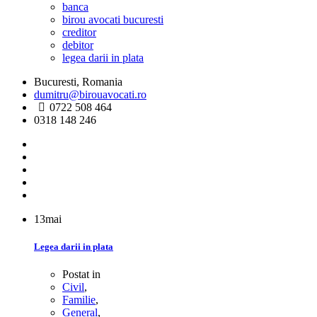
banca
birou avocati bucuresti
creditor
debitor
legea darii in plata
Bucuresti, Romania
dumitru@birouavocati.ro
0722 508 464
0318 148 246
13
mai
Legea darii in plata
Postat in
Civil
,
Familie
,
General
,