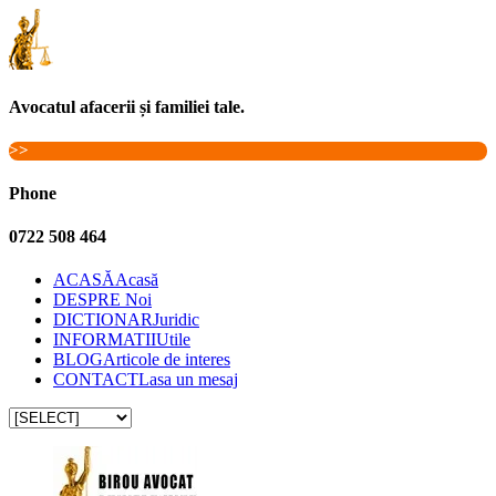
Avocatul afacerii și familiei tale.
>>
Phone
0722 508 464
ACASĂ
Acasă
DESPRE
Noi
DICTIONAR
Juridic
INFORMATII
Utile
BLOG
Articole de interes
CONTACT
Lasa un mesaj