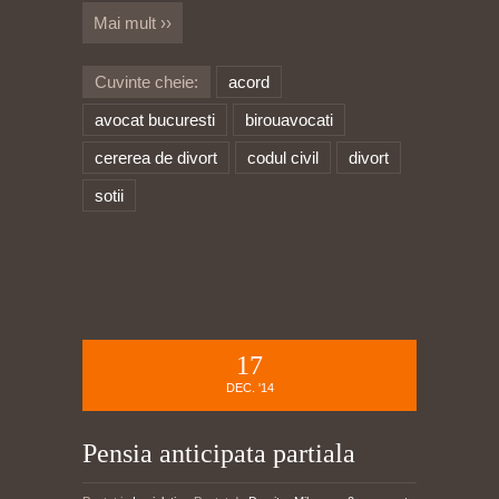
Mai mult ››
Cuvinte cheie:
acord
avocat bucuresti
birouavocati
cererea de divort
codul civil
divort
sotii
17
DEC. '14
Pensia anticipata partiala