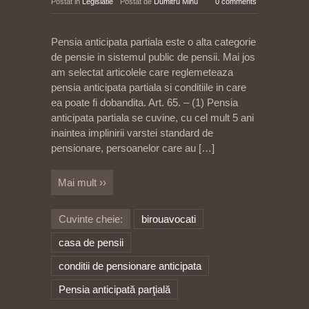
Postat in
Legislatie
Postat de
Dumitru Mihu
0 comments
Pensia anticipata partiala este o alta categorie
de pensie in sistemul public de pensii. Mai jos
am selectat articolele care reglemeteaza
pensia anticipata partiala si conditiile in care
ea poate fi dobandita. Art. 65. – (1) Pensia
anticipata partiala se cuvine, cu cel mult 5 ani
inaintea implinirii varstei standard de
pensionare, persoanelor care au
[…]
Mai mult ››
Cuvinte cheie:
birouavocati
casa de pensii
conditii de pensionare anticipata
Pensia anticipată parţială