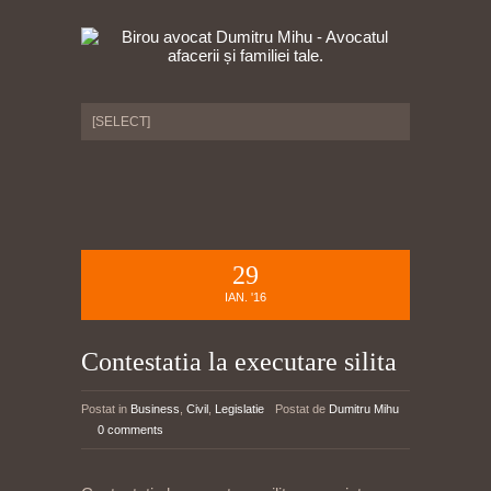
29
IAN. '16
Contestatia la executare silita
Postat in
Business
,
Civil
,
Legislatie
Postat de
Dumitru Mihu
0 comments