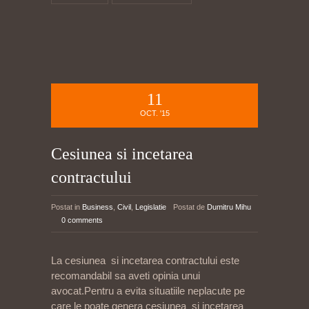
11
OCT. '15
Cesiunea si incetarea
contractului
Postat in
Business
,
Civil
,
Legislatie
Postat de
Dumitru Mihu
0 comments
La cesiunea si incetarea contractului este
recomandabil sa aveti opinia unui
avocat.Pentru a evita situatiile neplacute pe
care le poate genera cesiunea si incetarea