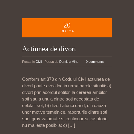
20
DEC. '14
Actiunea de divort
Postat in
Civil
Postat de
Dumitru Mihu
0 comments
Conform art.373 din Codului Civil actiunea de
divort poate avea loc in urmatoarele situatii: a)
divort prin acordul sotilor, la cererea ambilor
soti sau a unuia dintre soti acceptata de
celalalt sot; b) divort atunci cand, din cauza
unor motive temeinice, raporturile dintre soti
sunt grav vatamate si continuarea casatoriei
nu mai este posibila; c)
[…]