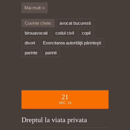
Mai mult ››
Cuvinte cheie:
avocat bucuresti
birouavocati
codul civil
copil
divort
Exercitarea autorităţii părinteşti
parinte
parinti
21
DEC. '14
Dreptul la viata privata