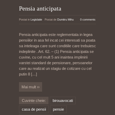
Pensia anticipata
Postat in
Legislatie
Postat de
Dumitru Mihu
0 comments
Pensia anticipata este reglementata in legea
pensiilor in asa fel incat cei interesati sa poata
sa inteleaga care sunt conditiile care trebuiesc
indeplinite . Art. 62. – (1) Pensia anticipata se
cuvine, cu cel mult 5 ani inaintea implinirii
varstei standard de pensionare, persoanelor
care au realizat un stagiu de cotizare cu cel
putin 8
[…]
Mai mult ››
Cuvinte cheie:
birouavocati
casa de pensii
pensie