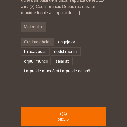
durata timpului de munca, stipulata de art. 114
alin. (2) Codul muncii. Depasirea duratei
maxime legale a timpului de
[…]
Mai mult ››
Cuvinte cheie:
angajator
birouavocati
codul muncii
drptul muncii
salariati
timpul de muncă şi timpul de odihnă
09
DEC. '14