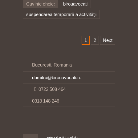
Cuvinte cheie:
birouavocati
suspendarea temporară a activităţii
1
2
Next
Bucuresti, Romania
dumitru@birouavocati.ro
0722 508 464
0318 148 246
Legea darii in plata