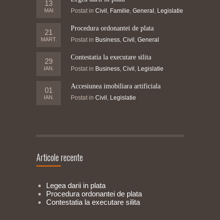
13
MAI
Postat in
Civil
,
Familie
,
General
,
Legislatie
Procedura ordonantei de plata
21
MART.
Postat in
Business
,
Civil
,
General
Contestatia la executare silita
29
IAN.
Postat in
Business
,
Civil
,
Legislatie
Accesiunea imobiliara artificiala
01
IAN.
Postat in
Civil
,
Legislatie
Articole recente
Legea darii in plata
Procedura ordonantei de plata
Contestatia la executare silita