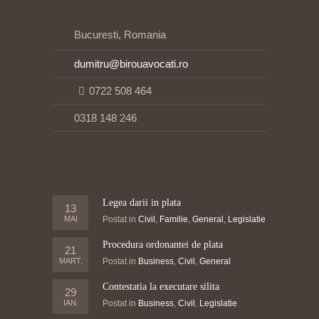
Bucuresti, Romania
dumitru@birouavocati.ro
0722 508 464
0318 148 246
Legea darii in plata
13
MAI
Postat in
Civil
,
Familie
,
General
,
Legislatie
Procedura ordonantei de plata
21
MART.
Postat in
Business
,
Civil
,
General
Contestatia la executare silita
29
IAN.
Postat in
Business
,
Civil
,
Legislatie