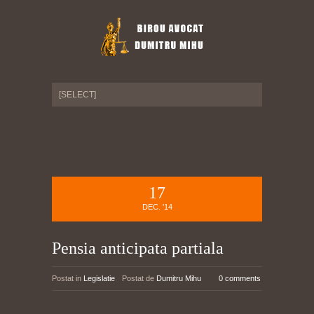
17
DEC. '14
Pensia anticipata partiala
Postat in
Legislatie
Postat de
Dumitru Mihu
0 comments