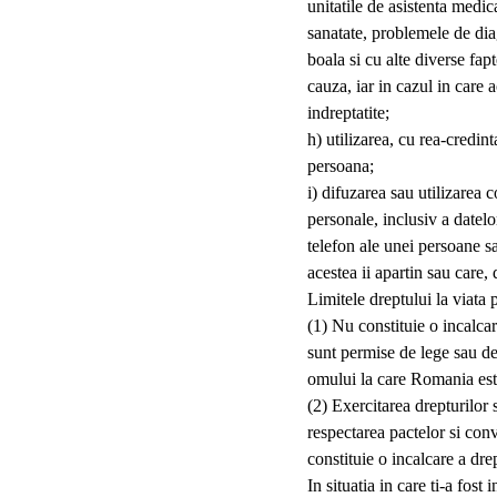
unitatile de asistenta medic
sanatate, problemele de dia
boala si cu alte diverse fap
cauza, iar in cazul in care 
indreptatite;
h) utilizarea, cu rea-credin
persoana;
i) difuzarea sau utilizarea
personale, inclusiv a datel
telefon ale unei persoane s
acestea ii apartin sau care,
Limitele dreptului la viata 
(1) Nu constituie o incalcar
sunt permise de lege sau de 
omului la care Romania est
(2) Exercitarea drepturilor s
respectarea pactelor si con
constituie o incalcare a dre
In situatia in care ti-a fost 