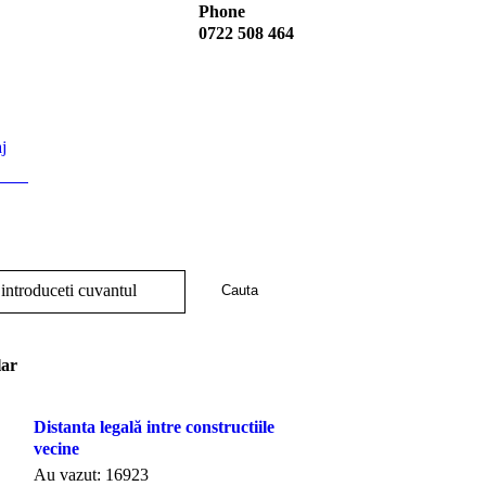
Phone
0722 508 464
j
introduceti cuvantul
lar
Distanta legală intre constructiile
vecine
Au vazut: 16923