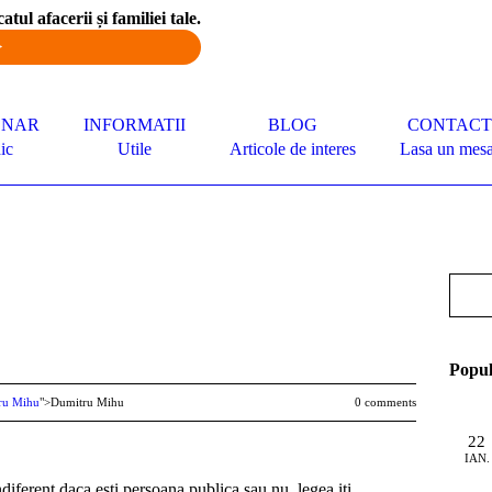
atul afacerii și familiei tale.
>
ONAR
INFORMATII
BLOG
CONTACT
ic
Utile
Articole de interes
Lasa un mesa
Popu
ru Mihu
">Dumitru Mihu
0 comments
22
IAN.
ndiferent daca esti persoana publica sau nu, legea iti