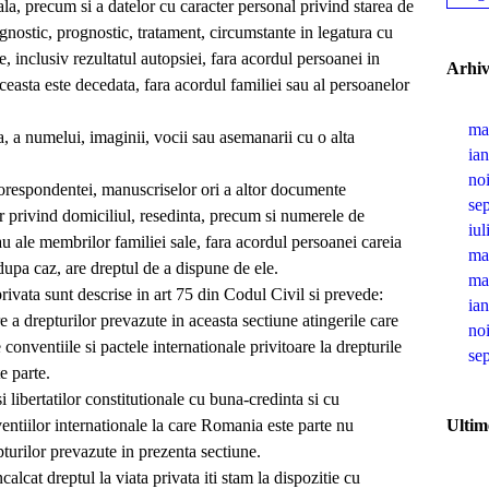
ala, precum si a datelor cu caracter personal privind starea de
gnostic, prognostic, tratament, circumstante in legatura cu
te, inclusiv rezultatul autopsiei, fara acordul persoanei in
Arhi
aceasta este decedata, fara acordul familiei sau al persoanelor
ma
ta, a numelui, imaginii, vocii sau asemanarii cu o alta
ia
no
 corespondentei, manuscriselor ori a altor documente
se
or privind domiciliul, resedinta, precum si numerele de
iul
au ale membrilor familiei sale, fara acordul persoanei careia
ma
 dupa caz, are dreptul de a dispune de ele.
ma
privata sunt descrise in art 75 din Codul Civil si prevede:
ia
e a drepturilor prevazute in aceasta sectiune atingerile care
no
conventiile si pactele internationale privitoare la drepturile
se
e parte.
i libertatilor constitutionale cu buna-credinta si cu
ventiilor internationale la care Romania este parte nu
Ultim
pturilor prevazute in prezenta sectiune.
incalcat dreptul la viata privata iti stam la dispozitie cu