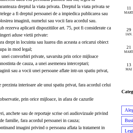
aranteaza dreptul la viata privata. Dreptul la viata privata se
11
MART
ntelege a fi dreptul persoanei de a impiedica publicarea sau
olosirea imaginii, numelui sau vocii fara acordul sau.
ub rezerva aplicarii dispozitiilor art. 75, pot fi considerate ca
29
tingeri aduse vietii private:
IAN.
ra drept in locuinta sau luarea din aceasta a oricarui obiect
21
cupa in mod legal;
MART
a unei convorbiri private, savarsita prin orice mijloace
cunostinta de cauza, a unei asemenea interceptari;
13
MAI
aginii sau a vocii unei persoane aflate intr-un spatiu privat,
 prezinta interioare ale unui spatiu privat, fara acordul celui
Categ
 observatie, prin orice mijloace, in afara de cazurile
Aleg
teri, anchete sau de reportaje scrise ori audiovizuale privind
de familie, fara acordul persoanei in cauza;
Busi
ontinand imagini privind o persoana aflata la tratament in
Legi