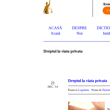
Avoc
>
ACASĂ
DESPRE
DICTI
Acasă
Noi
Jurid
Dreptul la viata privata
Dreptul la viata privata
21
DEC. '14
Postat in
Legislatie
Postat de
Dumit
I