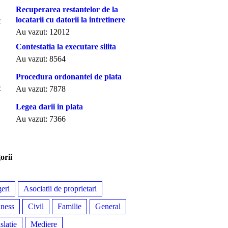
Recuperarea restantelor de la
locatarii cu datorii la intretinere
.
Au vazut: 12012
Contestatia la executare silita
Au vazut: 8564
Procedura ordonantei de plata
Au vazut: 7878
.
Legea darii in plata
Au vazut: 7366
orii
eri
Asociatii de proprietari
ness
Civil
Familie
General
slatie
Mediere