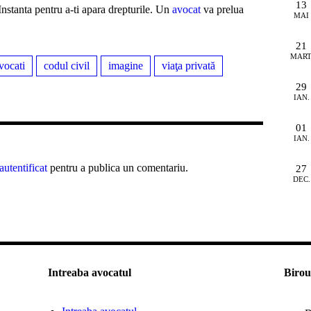
13
 Instanta pentru a-ti apara drepturile. Un
avocat
va prelua
MAI
21
MART
vocati
codul civil
imagine
viaţa privată
29
IAN.
01
IAN.
autentificat
pentru a publica un comentariu.
27
DEC.
Intreaba avocatul
Birou