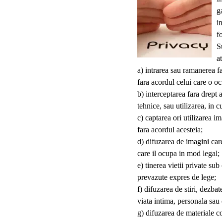
g
i
f
S
a
a) intrarea sau ramanerea fa
fara acordul celui care o o
b) interceptarea fara drept 
tehnice, sau utilizarea, in 
c) captarea ori utilizarea im
fara acordul acesteia;
d) difuzarea de imagini care
care il ocupa in mod legal;
e) tinerea vietii private sub
prevazute expres de lege;
f) difuzarea de stiri, dezba
viata intima, personala sau 
g) difuzarea de materiale c