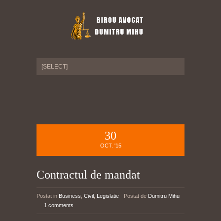
30
OCT. '15
Contractul de mandat
Postat in
Business
,
Civil
,
Legislatie
Postat de
Dumitru Mihu
1 comments