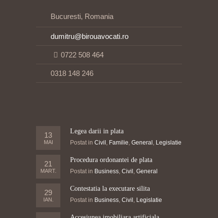
Bucuresti, Romania
dumitru@birouavocati.ro
0722 508 464
0318 148 246
Legea darii in plata
13
MAI
Postat in
Civil
,
Familie
,
General
,
Legislatie
Procedura ordonantei de plata
21
MART.
Postat in
Business
,
Civil
,
General
Contestatia la executare silita
29
IAN.
Postat in
Business
,
Civil
,
Legislatie
Accesiunea imobiliara artificiala