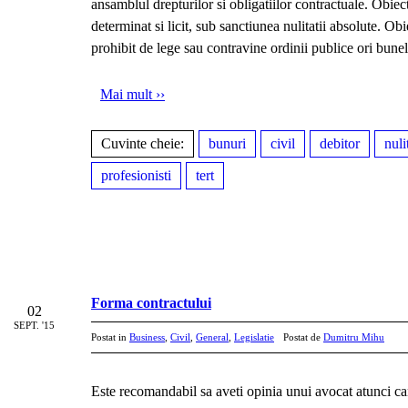
ansamblul drepturilor si obligatiilor contractuale. Obiect
determinat si licit, sub sanctiunea nulitatii absolute. Obie
prohibit de lege sau contravine ordinii publice ori bune
Mai mult ››
Cuvinte cheie:
bunuri
civil
debitor
nuli
profesionisti
tert
Forma contractului
02
SEPT. '15
Postat in
Business
,
Civil
,
General
,
Legislatie
Postat de
Dumitru Mihu
Este recomandabil sa aveti opinia unui avocat atunci ca