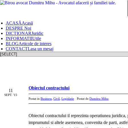
ACASĂ
Acasă
DESPRE
Noi
DICTIONAR
Juridic
INFORMATII
Utile
BLOG
Articole de interes
CONTACT
Lasa un mesaj
Obiectul contractului
11
SEPT. '15
Postat in
Business
,
Civil
,
Legislatie
Postat de
Dumitru Mihu
Obiectul contractului il reprezinta operatiunea juridica
imprumutul si altele asemenea, convenita de parti, astfe