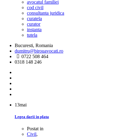
avocatul familiei
cod civil
consultanta juridica
curatela
curator
instanta
tutela
Bucuresti, Romania
dumitru@birouavocati.ro
0722 508 464
0318 148 246
13
mai
Legea darii in plata
Postat in
Civil
,