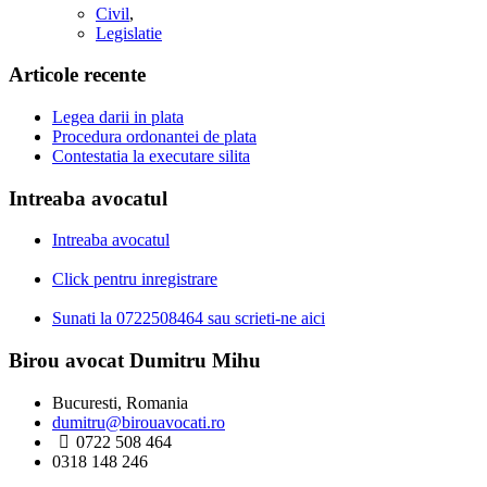
Civil
,
Legislatie
Articole recente
Legea darii in plata
Procedura ordonantei de plata
Contestatia la executare silita
Intreaba avocatul
Intreaba avocatul
Click pentru inregistrare
Sunati la 0722508464 sau scrieti-ne aici
Birou avocat Dumitru Mihu
Bucuresti, Romania
dumitru@birouavocati.ro
0722 508 464
0318 148 246