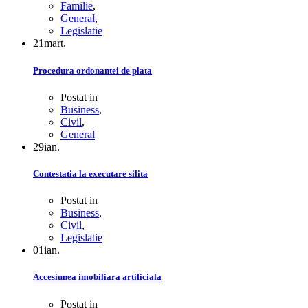
Familie
,
General
,
Legislatie
21
mart.
Procedura ordonantei de plata
Postat in
Business
,
Civil
,
General
29
ian.
Contestatia la executare silita
Postat in
Business
,
Civil
,
Legislatie
01
ian.
Accesiunea imobiliara artificiala
Postat in