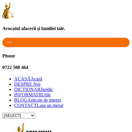
Avocatul afacerii și familiei tale.
>>
Phone
0722 508 464
ACASĂ
Acasă
DESPRE
Noi
DICTIONAR
Juridic
INFORMATII
Utile
BLOG
Articole de interes
CONTACT
Lasa un mesaj