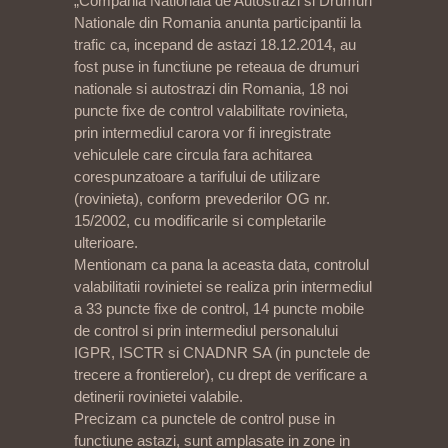
„Compania Nationala de Autostrazi si Drumuri
Nationale din Romania anunta participantii la
trafic ca, incepand de astazi 18.12.2014, au
fost puse in functiune pe reteaua de drumuri
nationale si autostrazi din Romania, 18 noi
puncte fixe de control valabilitate rovinieta,
prin intermediul carora vor fi inregistrate
vehiculele care circula fara achitarea
corespunzatoare a tarifului de utilizare
(rovinieta), conform prevederilor OG nr.
15/2002, cu modificarile si completarile
ulterioare.
Mentionam ca pana la aceasta data, controlul
valabilitatii rovinietei se realiza prin intermediul
a 33 puncte fixe de control, 14 puncte mobile
de control si prin intermediul personalului
IGPR, ISCTR si CNADNR SA (in punctele de
trecere a frontierelor), cu drept de verificare a
detinerii rovinietei valabile.
Precizam ca punctele de control puse in
functiune astazi, sunt amplasate in zone in