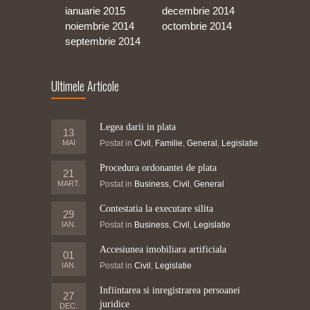
ianuarie 2015
decembrie 2014
noiembrie 2014
octombrie 2014
septembrie 2014
Ultimele Articole
Legea darii in plata
13
MAI
Postat in
Civil
,
Familie
,
General
,
Legislatie
Procedura ordonantei de plata
21
MART.
Postat in
Business
,
Civil
,
General
Contestatia la executare silita
29
IAN.
Postat in
Business
,
Civil
,
Legislatie
Accesiunea imobiliara artificiala
01
IAN.
Postat in
Civil
,
Legislatie
Infiintarea si inregistrarea persoanei
27
juridice
DEC.