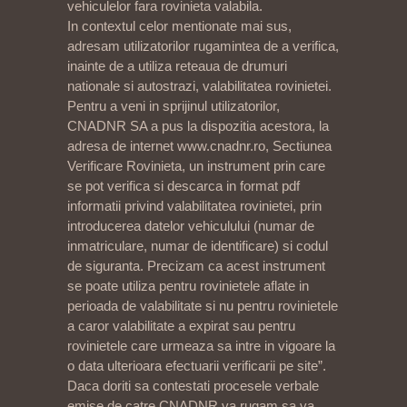
vehiculelor fara rovinieta valabila.
In contextul celor mentionate mai sus,
adresam utilizatorilor rugamintea de a verifica,
inainte de a utiliza reteaua de drumuri
nationale si autostrazi, valabilitatea rovinietei.
Pentru a veni in sprijinul utilizatorilor,
CNADNR SA a pus la dispozitia acestora, la
adresa de internet www.cnadnr.ro, Sectiunea
Verificare Rovinieta, un instrument prin care
se pot verifica si descarca in format pdf
informatii privind valabilitatea rovinietei, prin
introducerea datelor vehiculului (numar de
inmatriculare, numar de identificare) si codul
de siguranta. Precizam ca acest instrument
se poate utiliza pentru rovinietele aflate in
perioada de valabilitate si nu pentru rovinietele
a caror valabilitate a expirat sau pentru
rovinietele care urmeaza sa intre in vigoare la
o data ulterioara efectuarii verificarii pe site”.
Daca doriti sa contestati procesele verbale
emise de catre CNADNR va rugam sa va