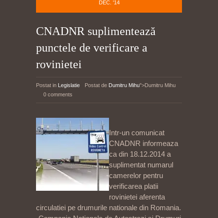
DEC. '14
CNADNR suplimentează
punctele de verificare a
rovinietei
Postat in
Legislatie
Postat de
Dumitru Mihu
">Dumitru Mihu
0 comments
Intr-un comunicat
CNADNR informeaza
ca din 18.12.2014 a
suplimentat numarul
camerelor pentru
verificarea platii
rovinietei aferenta
circulatiei pe drumurile nationale din Romania.