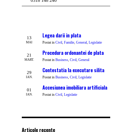
0318 148 246
Legea darii in plata
13
MAI
Postat in
Civil
,
Familie
,
General
,
Legislatie
Procedura ordonantei de plata
21
MART.
Postat in
Business
,
Civil
,
General
Contestatia la executare silita
29
IAN.
Postat in
Business
,
Civil
,
Legislatie
Accesiunea imobiliara artificiala
01
IAN.
Postat in
Civil
,
Legislatie
Articole recente