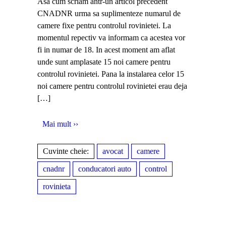
Asa cum scriam antr-un articol precedent
CNADNR urma sa suplimenteze numarul de
camere fixe pentru controlul rovinietei. La
momentul repectiv va informam ca acestea vor
fi in numar de 18. In acest moment am aflat
unde sunt amplasate 15 noi camere pentru
controlul rovinietei. Pana la instalarea celor 15
noi camere pentru controlul rovinietei erau deja
[…]
Mai mult ››
Cuvinte cheie:
avocat
camere
cnadnr
conducatori auto
control
rovinieta