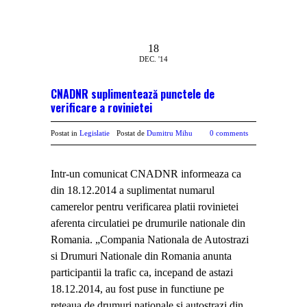
18
DEC. '14
CNADNR suplimentează punctele de
verificare a rovinietei
Postat in
Legislatie
Postat de
Dumitru Mihu
0 comments
Intr-un comunicat CNADNR informeaza ca
din 18.12.2014 a suplimentat numarul
camerelor pentru verificarea platii rovinietei
aferenta circulatiei pe drumurile nationale din
Romania. „Compania Nationala de Autostrazi
si Drumuri Nationale din Romania anunta
participantii la trafic ca, incepand de astazi
18.12.2014, au fost puse in functiune pe
reteaua de drumuri nationale si autostrazi din