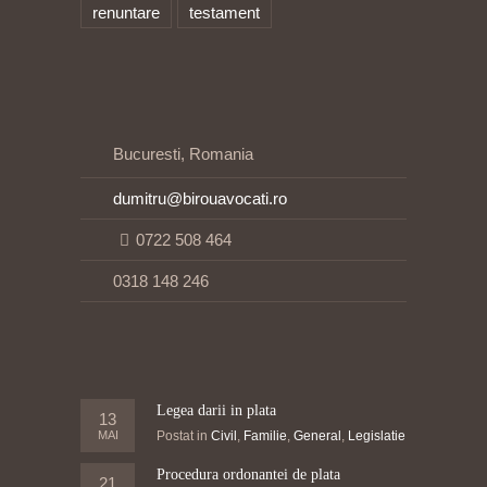
renuntare
testament
Bucuresti, Romania
dumitru@birouavocati.ro
0722 508 464
0318 148 246
Legea darii in plata
13
MAI
Postat in
Civil
,
Familie
,
General
,
Legislatie
Procedura ordonantei de plata
21