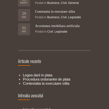
MART.
Postat in
Business
,
Civil
,
General
Contestatia la executare silita
29
IAN.
Postat in
Business
,
Civil
,
Legislatie
Accesiunea imobiliara artificiala
01
IAN.
Postat in
Civil
,
Legislatie
Articole recente
Legea darii in plata
Procedura ordonantei de plata
Contestatia la executare silita
Intreaba avocatul