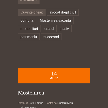
Cuvinte cheie:
avocat drept civil
comuna
Mostenirea vacanta
mostenitori
orasul
pasiv
patrimoniu
succesori
14
MAI '15
Mostenirea
Postat in
Civil
,
Familie
Postat de
Dumitru Mihu
0 comments