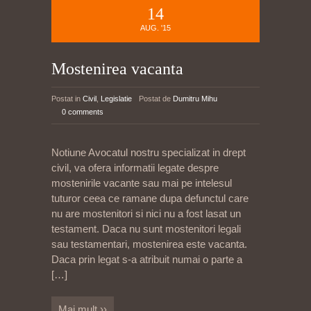
14
AUG. '15
Mostenirea vacanta
Postat in
Civil
,
Legislatie
Postat de
Dumitru Mihu
0 comments
Notiune Avocatul nostru specializat in drept
civil, va ofera informatii legate despre
mostenirile vacante sau mai pe intelesul
tuturor ceea ce ramane dupa defunctul care
nu are mostenitori si nici nu a fost lasat un
testament. Daca nu sunt mostenitori legali
sau testamentari, mostenirea este vacanta.
Daca prin legat s-a atribuit numai o parte a
[…]
Mai mult ››