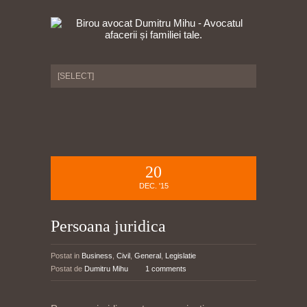
20
DEC. '15
Persoana juridica
Postat in
Business
,
Civil
,
General
,
Legislatie
Postat de
Dumitru Mihu
1 comments