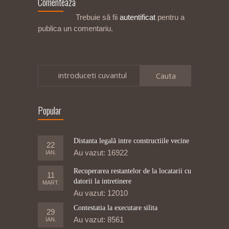
Comenteaza
Trebuie să fii
autentificat
pentru a
publica un comentariu.
introduceti cuvantul
Popular
Distanta legală intre constructiile vecine
22
Au vazut: 16922
IAN.
Recuperarea restantelor de la locatarii cu
11
datorii la intretinere
MART.
Au vazut: 12010
Contestatia la executare silita
29
Au vazut: 8561
IAN.