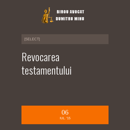
Revocarea
testamentului
06
IUL. '15