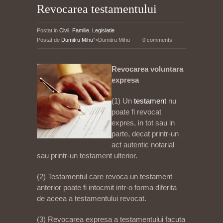
Revocarea testamentului
Postat in
Civil
,
Familie
,
Legislatie
Postat de
Dumitru Mihu
">Dumitru Mihu
0 comments
Revocarea voluntara
expresa
(1) Un
testament
nu
poate fi revocat
expres, in tot sau in
parte, decat printr-un
act autentic notarial
sau printr-un testament ulterior.
(2) Testamentul care revoca un testament
anterior poate fi intocmit intr-o forma diferita
de aceea a testamentului revocat.
(3) Revocarea expresa a testamentului facuta