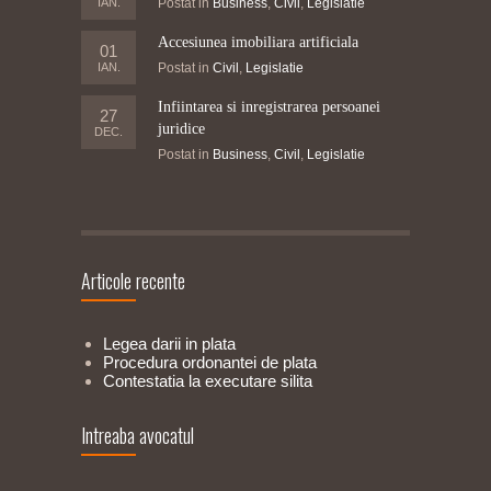
IAN.
Postat in
Business
,
Civil
,
Legislatie
Accesiunea imobiliara artificiala
01
IAN.
Postat in
Civil
,
Legislatie
Infiintarea si inregistrarea persoanei
27
juridice
DEC.
Postat in
Business
,
Civil
,
Legislatie
Articole recente
Legea darii in plata
Procedura ordonantei de plata
Contestatia la executare silita
Intreaba avocatul