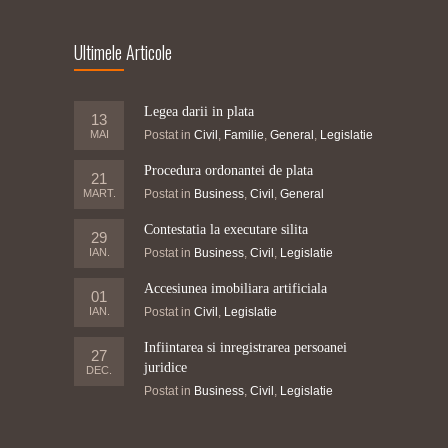
Ultimele Articole
Legea darii in plata
13
MAI
Postat in
Civil
,
Familie
,
General
,
Legislatie
Procedura ordonantei de plata
21
MART.
Postat in
Business
,
Civil
,
General
Contestatia la executare silita
29
IAN.
Postat in
Business
,
Civil
,
Legislatie
Accesiunea imobiliara artificiala
01
IAN.
Postat in
Civil
,
Legislatie
Infiintarea si inregistrarea persoanei
27
juridice
DEC.
Postat in
Business
,
Civil
,
Legislatie