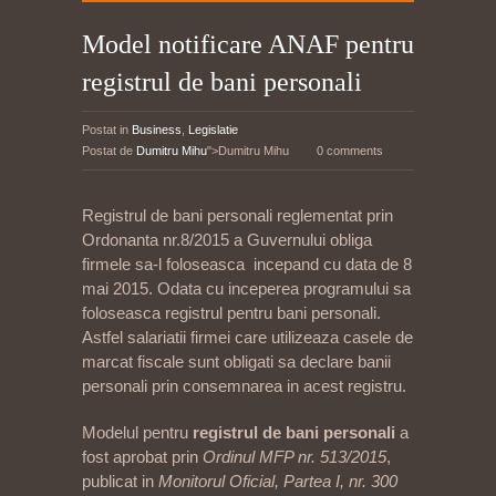
Model notificare ANAF pentru
registrul de bani personali
Postat in
Business
,
Legislatie
Postat de
Dumitru Mihu
">Dumitru Mihu
0 comments
Registrul de bani personali reglementat prin
Ordonanta nr.8/2015 a Guvernului obliga
firmele sa-l foloseasca incepand cu data de 8
mai 2015. Odata cu inceperea programului sa
foloseasca registrul pentru bani personali.
Astfel salariatii firmei care utilizeaza casele de
marcat fiscale sunt obligati sa declare banii
personali prin consemnarea in acest registru.
Modelul pentru
registrul de bani personali
a
fost aprobat prin
Ordinul MFP nr. 513/2015
,
publicat in
Monitorul Oficial, Partea I, nr. 300