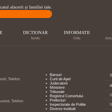
atul afacerii și familiei tale.
>
E
DICTIONAR
INFORMATII
Juridic
Utile
Artic
Barouri
B
sti, Telefon:
Curti de Apel
Judecatorii
d
Ministere
Tribunale
0
Registrul Comertului
Prefecturi
uresti, Telefon:
Inspectorate de Politie
0
Diverse institutii