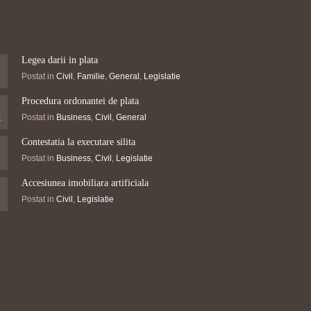
Legea darii in plata
Postat in
Civil
,
Familie
,
General
,
Legislatie
Procedura ordonantei de plata
Postat in
Business
,
Civil
,
General
.
Contestatia la executare silita
Postat in
Business
,
Civil
,
Legislatie
Accesiunea imobiliara artificiala
Postat in
Civil
,
Legislatie