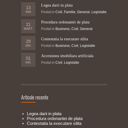
Legea darii in plata
13
MAI
Postat in
Civil
,
Familie
,
General
,
Legislatie
Procedura ordonantei de plata
21
MART.
Postat in
Business
,
Civil
,
General
Contestatia la executare silita
29
IAN.
Postat in
Business
,
Civil
,
Legislatie
Accesiunea imobiliara artificiala
01
IAN.
Postat in
Civil
,
Legislatie
Articole recente
Legea darii in plata
Procedura ordonantei de plata
Contestatia la executare silita