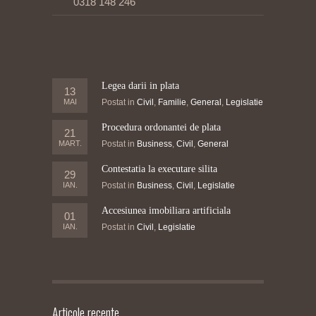
0318 148 246
Legea darii in plata
13
MAI
Postat in
Civil
,
Familie
,
General
,
Legislatie
Procedura ordonantei de plata
21
MART.
Postat in
Business
,
Civil
,
General
Contestatia la executare silita
29
IAN.
Postat in
Business
,
Civil
,
Legislatie
Accesiunea imobiliara artificiala
01
IAN.
Postat in
Civil
,
Legislatie
Articole recente