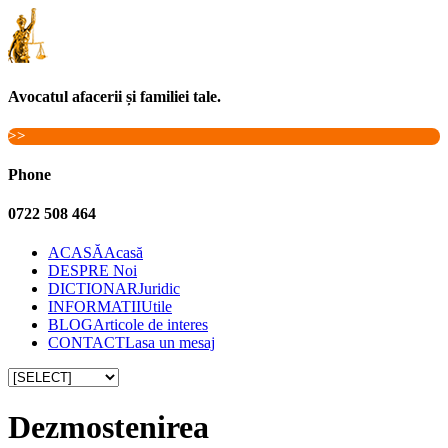
Avocatul afacerii și familiei tale.
>>
Phone
0722 508 464
ACASĂ
Acasă
DESPRE
Noi
DICTIONAR
Juridic
INFORMATII
Utile
BLOG
Articole de interes
CONTACT
Lasa un mesaj
Dezmostenirea