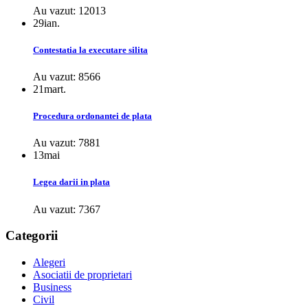
Au vazut: 12013
29
ian.
Contestatia la executare silita
Au vazut: 8566
21
mart.
Procedura ordonantei de plata
Au vazut: 7881
13
mai
Legea darii in plata
Au vazut: 7367
Categorii
Alegeri
Asociatii de proprietari
Business
Civil