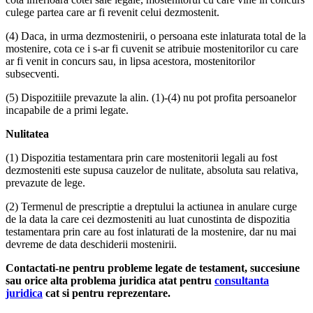
culege partea care ar fi revenit celui dezmostenit.
(4) Daca, in urma dezmostenirii, o persoana este inlaturata total de la
mostenire, cota ce i s-ar fi cuvenit se atribuie mostenitorilor cu care
ar fi venit in concurs sau, in lipsa acestora, mostenitorilor
subsecventi.
(5) Dispozitiile prevazute la alin. (1)-(4) nu pot profita persoanelor
incapabile de a primi legate.
Nulitatea
(1) Dispozitia testamentara prin care mostenitorii legali au fost
dezmosteniti este supusa cauzelor de nulitate, absoluta sau relativa,
prevazute de lege.
(2) Termenul de prescriptie a dreptului la actiunea in anulare curge
de la data la care cei dezmosteniti au luat cunostinta de dispozitia
testamentara prin care au fost inlaturati de la mostenire, dar nu mai
devreme de data deschiderii mostenirii.
Contactati-ne pentru probleme legate de testament, succesiune
sau orice alta problema juridica atat pentru
consultanta
juridica
cat si pentru reprezentare.