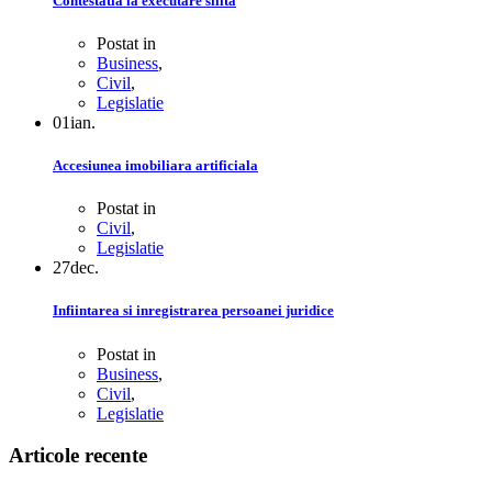
Contestatia la executare silita
Postat in
Business
,
Civil
,
Legislatie
01
ian.
Accesiunea imobiliara artificiala
Postat in
Civil
,
Legislatie
27
dec.
Infiintarea si inregistrarea persoanei juridice
Postat in
Business
,
Civil
,
Legislatie
Articole recente