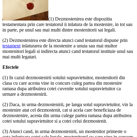
(1) Dezmostenirea este dispozitia
testamentara prin care testatorul ii inlatura de la mostenire, in tot sau
in parte, pe unul sau mai multi dintre mostenitorii sai legali.
(2) Dezmostenirea este directa atunci cand testatorul dispune prin
testament
inlaturarea de la mostenire a unuia sau mai multor
mostenitori legali si indirecta atunci cand testatorul instituie unul sau
mai multi legatari.
Efectele
(1) In cazul dezmostenirii sotului supravietuitor, mostenitorii din
clasa cu care acesta vine in concurs culeg partea din mostenire
ramasa dupa atribuirea cotei cuvenite sotului supravietuitor ca
urmare a dezmostenirii.
(2) Daca, in urma dezmostenirii, pe langa sotul supravietuitor, vin la
mostenire atat cel dezmostenit, cat si acela care beneficiaza de
dezmostenire, acesta din urma culege partea ramasa dupa atribuirea
cotei sotului supravietuitor si a cotei celui dezmostenit.
(3) Atunci cand, in urma dezmostenirii, un mostenitor primeste o
cota inferioara cotei sale legale, mostenitorul cu care vine in concurs