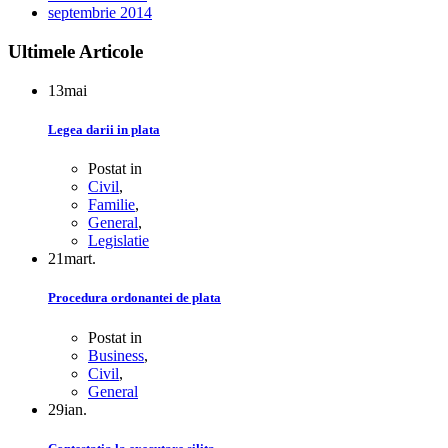
septembrie 2014
Ultimele Articole
13
mai
Legea darii in plata
Postat in
Civil
,
Familie
,
General
,
Legislatie
21
mart.
Procedura ordonantei de plata
Postat in
Business
,
Civil
,
General
29
ian.