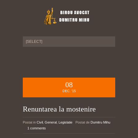
08
DEC. '15
Renuntarea la mostenire
Postat in
Civil
,
General
,
Legislatie
Postat de
Dumitru Mihu
1 comments