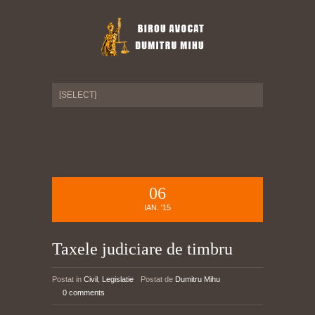
06
IAN. '15
Taxele judiciare de timbru
Postat in
Civil
,
Legislatie
Postat de
Dumitru Mihu
0 comments