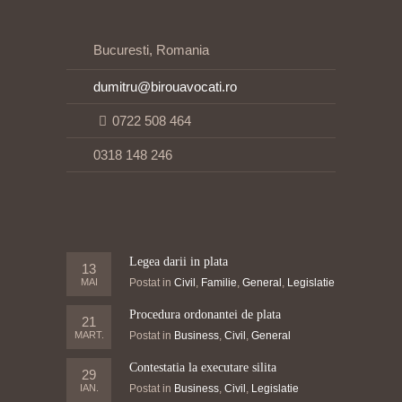
Bucuresti, Romania
dumitru@birouavocati.ro
0722 508 464
0318 148 246
Legea darii in plata
13
MAI
Postat in
Civil
,
Familie
,
General
,
Legislatie
Procedura ordonantei de plata
21
MART.
Postat in
Business
,
Civil
,
General
Contestatia la executare silita
29
IAN.
Postat in
Business
,
Civil
,
Legislatie