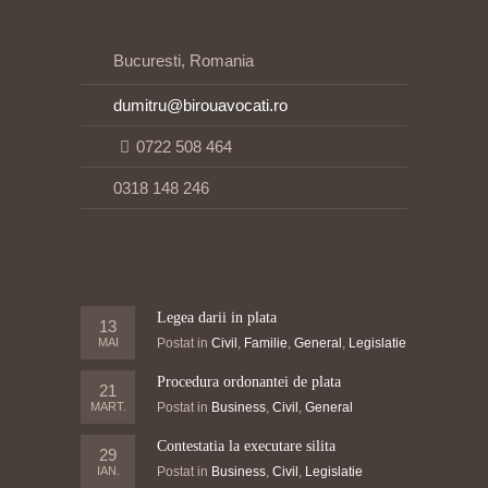
Bucuresti, Romania
dumitru@birouavocati.ro
0722 508 464
0318 148 246
Legea darii in plata
13
MAI
Postat in
Civil
,
Familie
,
General
,
Legislatie
Procedura ordonantei de plata
21
MART.
Postat in
Business
,
Civil
,
General
Contestatia la executare silita
29
IAN.
Postat in
Business
,
Civil
,
Legislatie