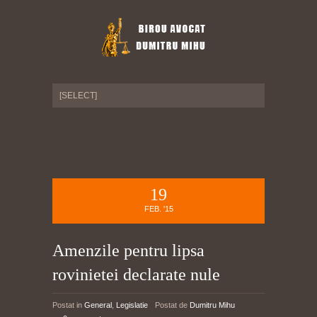
19
FEB. '15
Amenzile pentru lipsa
rovinietei declarate nule
Postat in
General
,
Legislatie
Postat de
Dumitru Mihu