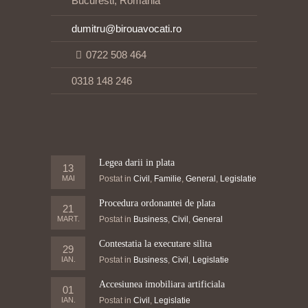
Bucuresti, Romania
dumitru@birouavocati.ro
0722 508 464
0318 148 246
Legea darii in plata
13
MAI
Postat in
Civil
,
Familie
,
General
,
Legislatie
Procedura ordonantei de plata
21
MART.
Postat in
Business
,
Civil
,
General
Contestatia la executare silita
29
IAN.
Postat in
Business
,
Civil
,
Legislatie
Accesiunea imobiliara artificiala
01
IAN.
Postat in
Civil
,
Legislatie