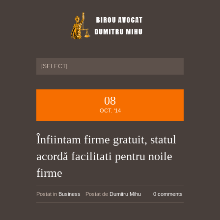
08
OCT. '14
Înfiintam firme gratuit, statul
acordă facilitati pentru noile
firme
Postat in
Business
Postat de
Dumitru Mihu
0 comments