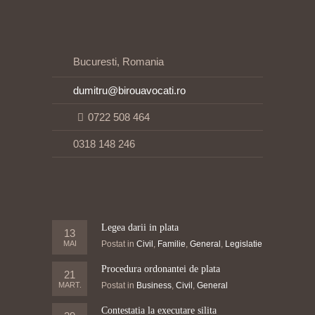
Bucuresti, Romania
dumitru@birouavocati.ro
0722 508 464
0318 148 246
Legea darii in plata
13
MAI
Postat in
Civil
,
Familie
,
General
,
Legislatie
Procedura ordonantei de plata
21
MART.
Postat in
Business
,
Civil
,
General
Contestatia la executare silita