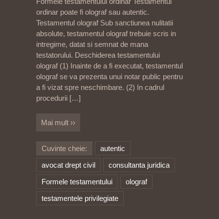
Formele testamentului ordinar Testamentul
ordinar poate fi olograf sau autentic.
Testamentul olograf Sub sanctiunea nulitatii
absolute, testamentul olograf trebuie scris in
intregime, datat si semnat de mana
testatorului. Deschiderea testamentului
olograf (1) Inainte de a fi executat, testamentul
olograf se va prezenta unui notar public pentru
a fi vizat spre neschimbare. (2) In cadrul
procedurii
[…]
Mai mult ››
Cuvinte cheie:
autentic
avocat drept civil
consultanta juridica
Formele testamentului
olograf
testamentele privilegiate