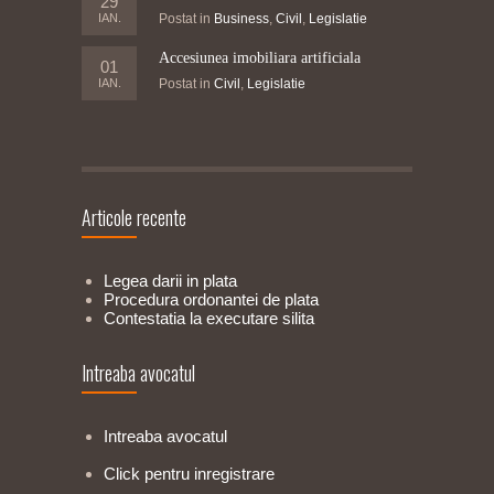
29
IAN.
Postat in
Business
,
Civil
,
Legislatie
Accesiunea imobiliara artificiala
01
IAN.
Postat in
Civil
,
Legislatie
Articole recente
Legea darii in plata
Procedura ordonantei de plata
Contestatia la executare silita
Intreaba avocatul
Intreaba avocatul
Click pentru inregistrare