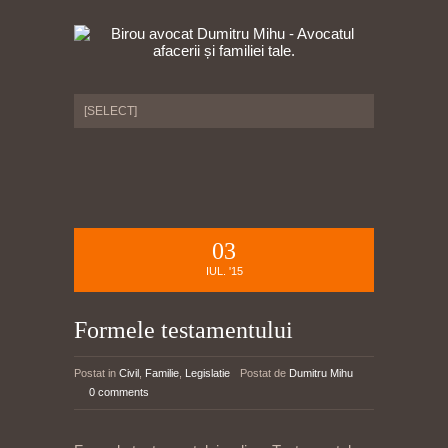
03
IUL. '15
Formele testamentului
Postat in
Civil
,
Familie
,
Legislatie
Postat de
Dumitru Mihu
0 comments