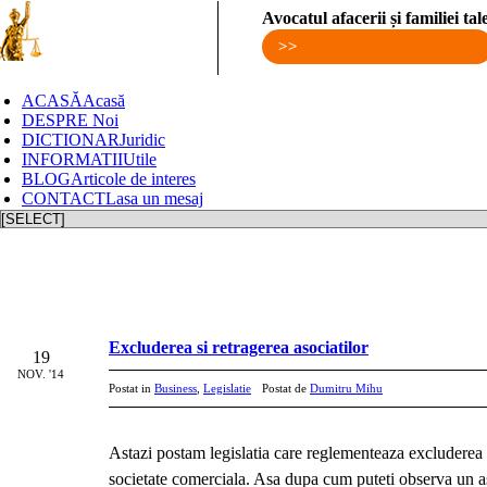
Avocatul afacerii și familiei tale
>>
ACASĂ
Acasă
DESPRE
Noi
DICTIONAR
Juridic
INFORMATII
Utile
BLOG
Articole de interes
CONTACT
Lasa un mesaj
Excluderea si retragerea asociatilor
19
NOV. '14
Postat in
Business
,
Legislatie
Postat de
Dumitru Mihu
Astazi postam legislatia care reglementeaza excluderea si
societate comerciala. Asa dupa cum puteti observa un as