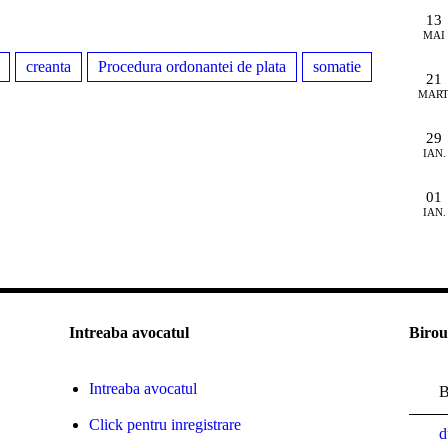
13
MAI
creanta
Procedura ordonantei de plata
somatie
21
MART
29
IAN.
01
IAN.
Intreaba avocatul
Birou
Intreaba avocatul
B
Click pentru inregistrare
d