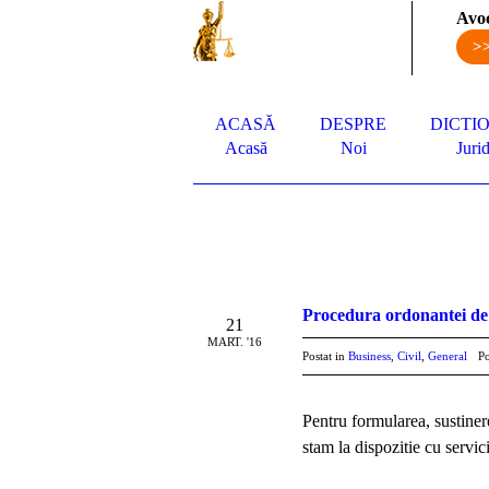
Avoc
>
ACASĂ
DESPRE
DICTI
Acasă
Noi
Jurid
Procedura ordonantei de
21
MART. '16
Postat in
Business
,
Civil
,
General
Po
Pentru formularea, sustiner
stam la dispozitie cu servic