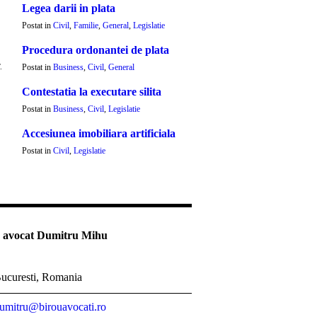
Legea darii in plata
Postat in
Civil
,
Familie
,
General
,
Legislatie
Procedura ordonantei de plata
.
Postat in
Business
,
Civil
,
General
Contestatia la executare silita
Postat in
Business
,
Civil
,
Legislatie
Accesiunea imobiliara artificiala
Postat in
Civil
,
Legislatie
 avocat Dumitru Mihu
ucuresti, Romania
umitru@birouavocati.ro