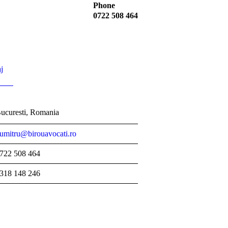
Phone
0722 508 464
j
ucuresti, Romania
umitru@birouavocati.ro
722 508 464
318 148 246