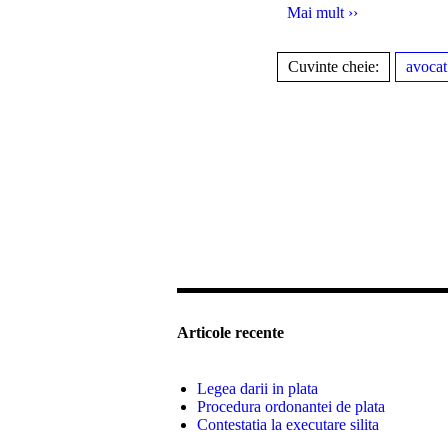
Mai mult ››
Cuvinte cheie:
avocat
Articole recente
Legea darii in plata
Procedura ordonantei de plata
Contestatia la executare silita