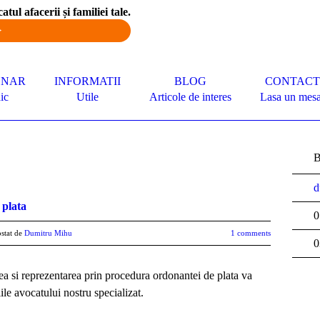
atul afacerii și familiei tale.
>
ONAR
INFORMATII
BLOG
CONTACT
ic
Utile
Articole de interes
Lasa un mesa
B
d
 plata
0
stat de
Dumitru Mihu
1 comments
0
ea si reprezentarea prin procedura ordonantei de plata va
iile avocatului nostru specializat.