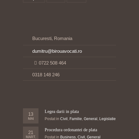
Bucuresti, Romania
dumitru@birouavocati.ro
0722 508 464
0318 148 246
Legea darii in plata
13
MAI
Postat in
Civil
,
Familie
,
General
,
Legislatie
Procedura ordonantei de plata
21
MART.
Postat in
Business
,
Civil
,
General