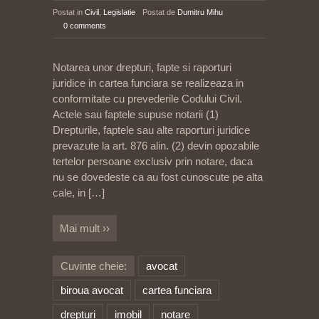
Postat in
Civil
,
Legislatie
Postat de
Dumitru Mihu
0 comments
Notarea unor drepturi, fapte si raporturi
juridice in cartea funciara se realizeaza in
conformitate cu prevederile Codului Civil.
Actele sau faptele supuse notarii (1)
Drepturile, faptele sau alte raporturi juridice
prevazute la art. 876 alin. (2) devin opozabile
tertelor persoane exclusiv prin notare, daca
nu se dovedeste ca au fost cunoscute pe alta
cale, in
[…]
Mai mult ››
Cuvinte cheie:
avocat
biroua avocat
cartea funciara
drepturi
imobil
notare