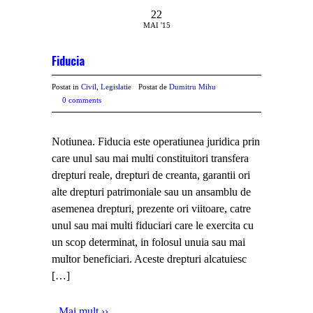
22
MAI '15
Fiducia
Postat in
Civil
,
Legislatie
Postat de
Dumitru Mihu
0 comments
Notiunea. Fiducia este operatiunea juridica prin
care unul sau mai multi constituitori transfera
drepturi reale, drepturi de creanta, garantii ori
alte drepturi patrimoniale sau un ansamblu de
asemenea drepturi, prezente ori viitoare, catre
unul sau mai multi fiduciari care le exercita cu
un scop determinat, in folosul unuia sau mai
multor beneficiari. Aceste drepturi alcatuiesc
[…]
Mai mult ››