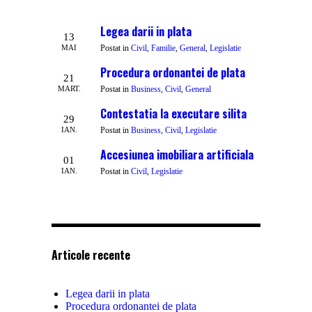
Legea darii in plata
13
MAI
Postat in
Civil
,
Familie
,
General
,
Legislatie
Procedura ordonantei de plata
21
MART.
Postat in
Business
,
Civil
,
General
Contestatia la executare silita
29
IAN.
Postat in
Business
,
Civil
,
Legislatie
Accesiunea imobiliara artificiala
01
IAN.
Postat in
Civil
,
Legislatie
Articole recente
Legea darii in plata
Procedura ordonantei de plata