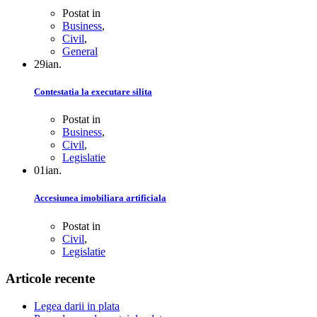
Postat in
Business
,
Civil
,
General
29
ian.
Contestatia la executare silita
Postat in
Business
,
Civil
,
Legislatie
01
ian.
Accesiunea imobiliara artificiala
Postat in
Civil
,
Legislatie
Articole recente
Legea darii in plata