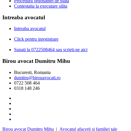
Procedura ordonantei de plata
Contestatia la executare silita
Intreaba avocatul
Intreaba avocatul
Click pentru inregistrare
Sunati la 0722508464 sau scrieti-ne aici
Birou avocat Dumitru Mihu
Bucuresti, Romania
dumitru@birouavocati.ro
0722 508 464
0318 148 246
Birou avocat Dumitru Mihu
|
Avocatul afacerii si familiei tale