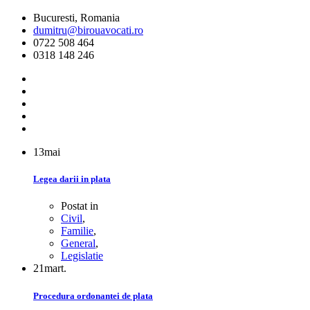
Bucuresti, Romania
dumitru@birouavocati.ro
0722 508 464
0318 148 246
13
mai
Legea darii in plata
Postat in
Civil
,
Familie
,
General
,
Legislatie
21
mart.
Procedura ordonantei de plata