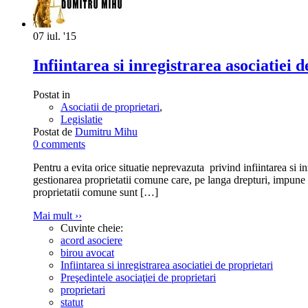
07
iul. '15
Infiintarea si inregistrarea asociatiei 
Postat in
Asociatii de proprietari
,
Legislatie
Postat de
Dumitru Mihu
0 comments
Pentru a evita orice situatie neprevazuta privind infiintarea si i
gestionarea proprietatii comune care, pe langa drepturi, impune ob
proprietatii comune sunt
[…]
Mai mult ››
Cuvinte cheie:
acord asociere
birou avocat
Infiintarea si inregistrarea asociatiei de proprietari
Preşedintele asociaţiei de proprietari
proprietari
statut