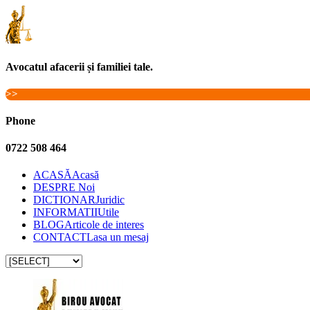
Avocatul afacerii și familiei tale.
>>
Phone
0722 508 464
ACASĂ
Acasă
DESPRE
Noi
DICTIONAR
Juridic
INFORMATII
Utile
BLOG
Articole de interes
CONTACT
Lasa un mesaj