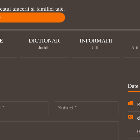
atul afacerii și familiei tale.
>
E
DICTIONAR
INFORMATII
Juridic
Utile
Artic
Date 
B
l *
Subiect *
d
0