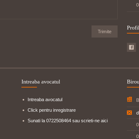
0
Profi
Intreaba avocatul
Biro
Intreaba avocatul
B
Click pentru inregistrare
d
Sunati la 0722508464 sau scrieti-ne aici
0
0