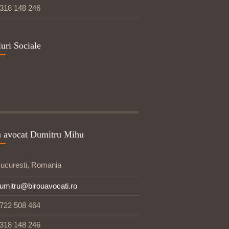
318 148 246
luri Sociale
u avocat Dumitru Mihu
ucuresti, Romania
umitru@birouavocati.ro
722 508 464
318 148 246